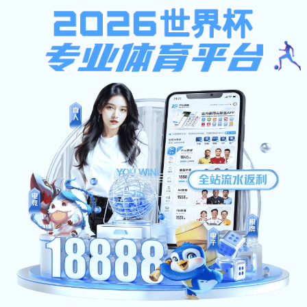
注册入口
芒果体育网页版
· 体育观看
更便捷
连接你的赛事视野，打造球迷专属的数字主场。
芒果体育
网页版网页版
提供多终端支持、高清视频、 实时比分与赛
事推荐，让你随时随地畅享体育内容。
网页端入口