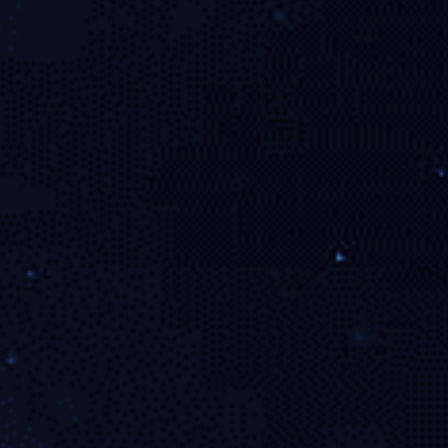
下一篇
鹈鹕管理层认为球队现状与莫斯利