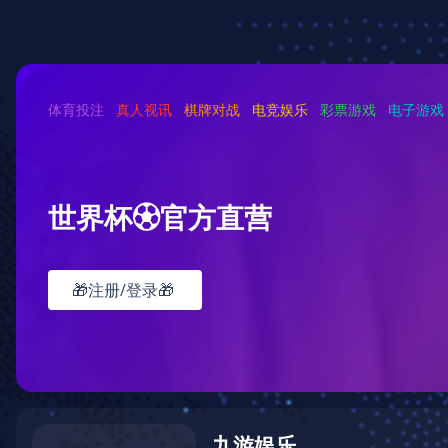
芒果
连接你的赛事视野，打造