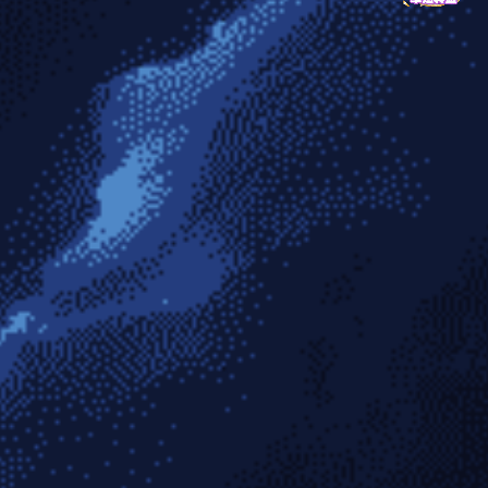
呼声和加油声时，运动员们往
都能意识到自己的声音是多么
像是一剂强心针，可以帮助运
影响着比赛结果。因此，加强
练等，以拉近距离并增进彼此
全力以赴地为球队加油助威。
媒体发布最新动态，让更多粉