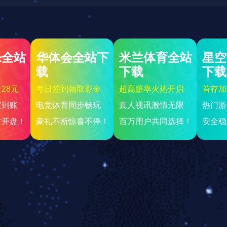
文
6人队的球星恩比德呼吁球队的球迷们珍惜主场支持，并借此机
现了恩比德对球队未来的期望，也反映出他个人对于团队合作和
比德对于主场氛围的看重、普里查德的激励作用、球迷支持对球
这些分析，我们不仅能够更好地理解恩比德的呼吁，还能领悟到
场氛围
恩比德深知主场氛围对于球队表现的重要性。他曾多次表示，费城
比赛中，来自看台上的呐喊和支持都能激励他发挥出最佳状态。
同为球队创造难忘的时刻。
季中的关键时刻，主场球迷的支持往往能够成为决定胜负的重要
场观看比赛的球迷都是球队不可或缺的一部分。正是因为有他们