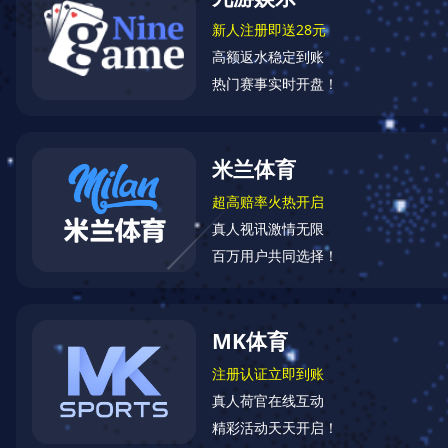
恩比德呼吁费