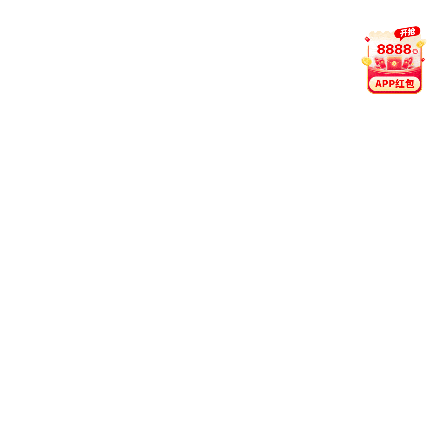
总结：
总而言之，本场比赛充分展示了民主刚果U23强大的竞争力
及优秀表现，而中国国足U19则暴露出诸多问题亟待解决。
这一结果不仅令广大支持者感到遗憾，同时也成为提醒我们
重视青少年足球发展的警钟。希望通过总结经验教训，我们
能够更好地推动中国足球向前发展，实现振兴目标。
未来，中国足球的发展离不开每一位参与者共同努力，希望
所有相关人员都能以此次赛事为动力，不断提升自我，共同
书写中国足球的新篇章。因此，不论是一线职业联赛还是青
年梯队，都需付诸行动，为实现真正意义上的崛起而努力奋
斗！
分享到：