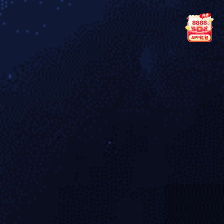
萨拉赫和罗伯逊仍将发挥其巨
彼此之间建立起深厚情谊，将
都能迎接更大的挑战，实现更
段经历都会成为生命中的宝贵
情感。队友之间坚固不移的友
的画卷。这不仅是一场简单意
如一首歌唱得那样：“再见只
！