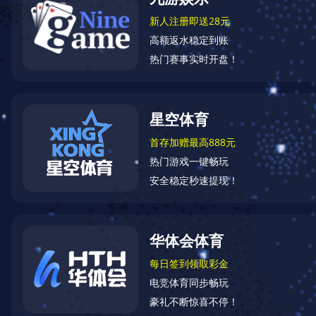
利物浦为萨拉