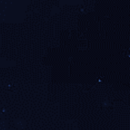
下一篇
科纳特引发转会热潮皇马吉达联合