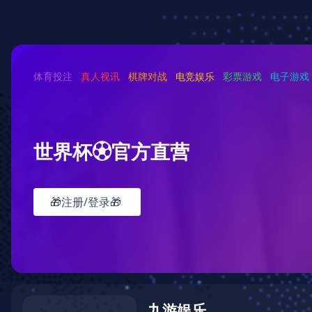
芒果
连接你的赛事视野，打造