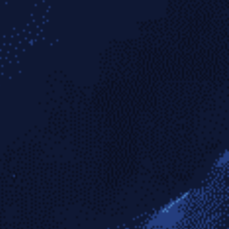
传奇球员的衷心祝福。训练场
感上的升华。
赫和罗伯逊相处以来的小故
何在关键比赛中互相支持，让
在职业生涯中取得卓越成就。
练组、后勤人员乃至俱乐部高
中，更是在生活中的点滴表