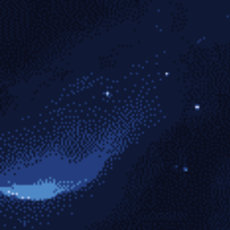
前发展。
值得注意的是，此次告别并
大的影响力，同时也会为更
成为日后继续奋斗的重要动
最终，我们相信，通过这种
高目标。同时，这次告别仪
财富。
总结：
通过此次“利物浦为萨拉赫和
情、忠实球迷寄予厚望与支
义上的送行，更是关于成长
未来，无论是在绿茵场上还是
是为了更好的重逢。”希望所